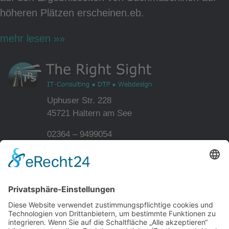
höheren Plätzen erscheinen.eb.
mehr lesen »»
Uphuser Str. 228
45721 Haltern am See
02364 – 9499054
info@therightsight.de
Home
Kontakt