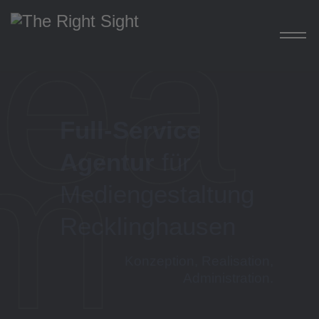
tea
Ho
m
Full-Service
Agentur
für
Mediengestaltung
Recklinghausen
Konzeption, Realisation,
Administration.