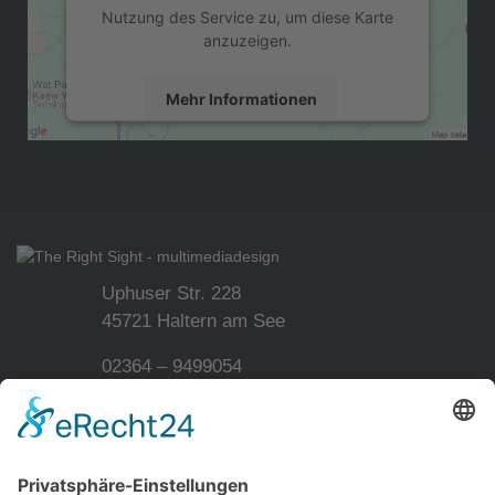
Nutzung des Service zu, um diese Karte
anzuzeigen.
Mehr Informationen
Akzeptieren
powered by
Usercentrics Consent
Management Platform
&
eRecht24
Uphuser Str. 228
45721 Haltern am See
02364 – 9499054
info@therightsight.de