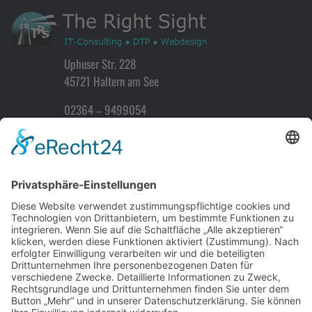
Uphuser Str. 228
45721 Haltern am See
02364 – 9499054
info@therightsight.de
Home
Kontakt
Impressum
Datenschutz
Sitemap